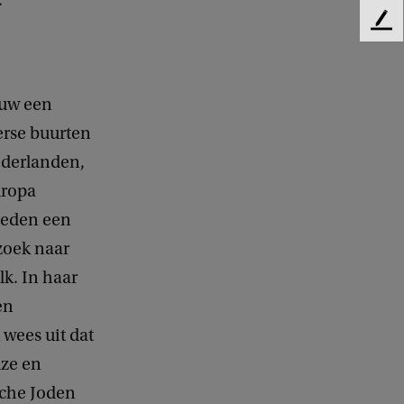
.
F
e
e
d
euw een
b
a
erse buurten
c
ederlanden,
k
uropa
bieden een
rzoek naar
k. In haar
en
wees uit dat
uze en
sche Joden