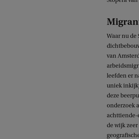
Stopera van 
Migran
Waar nu de S
dichtbebouw
van Amsterd
arbeidsmigr
leefden er n
uniek inkijk
deze beerpu
onderzoek a
achttiende-
de wijk zeer
geografisch