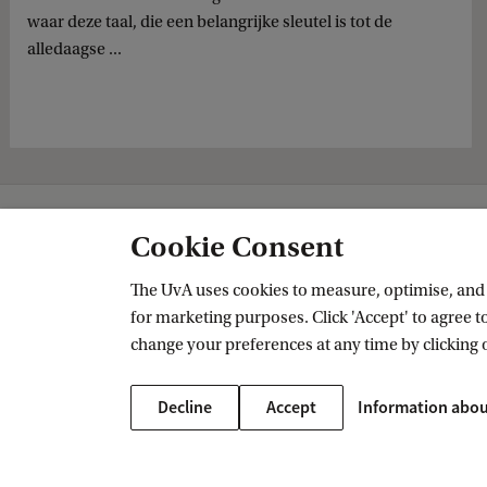
waar deze taal, die een belangrijke sleutel is tot de
alledaagse ...
…
News
Vlooienburg herleeft in de Stopera dankzij archeologie en 
Cookie Consent
The UvA uses cookies to measure, optimise, and e
for marketing purposes. Click 'Accept' to agree to
Amsterdam Centre for Urban History
change your preferences at any time by clicking 
Follow us on social media
Decline
Accept
Information abou