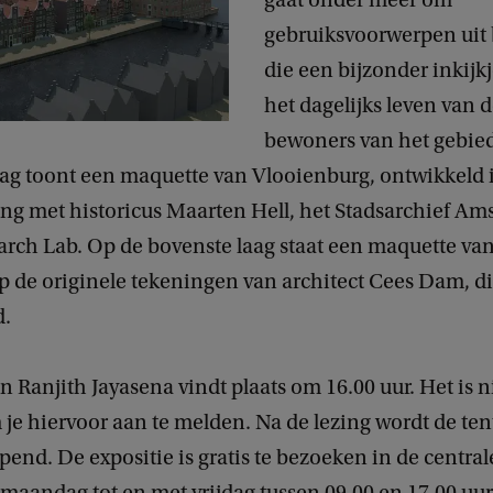
gaat onder meer om
gebruiksvoorwerpen uit 
die een bijzonder inkijk
het dagelijks leven van 
bewoners van het gebie
aag toont een maquette van Vlooienburg, ontwikkeld 
g met historicus Maarten Hell, het Stadsarchief Am
arch Lab. Op de bovenste laag staat een maquette van
 de originele tekeningen van architect Cees Dam, di
d.
n Ranjith Jayasena vindt plaats om 16.00 uur. Het is n
je hiervoor aan te melden. Na de lezing wordt de ten
opend. De expositie is gratis te bezoeken in de central