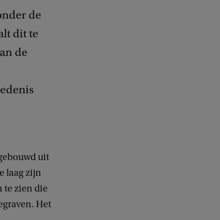
onder de
t dit te
van de
iedenis
pgebouwd uit
e laag zijn
 te zien die
egraven. Het