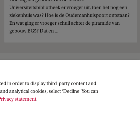
Universiteitsbibliotheek er vroeger uit, toen het nog een
ziekenhuis was? Hoe is de Oudemanhuispoort ontstaan?
En wat ging er vroeger schuil achter de piramide van
gebouw BG5? Dat en ...
ed in order to display third-party content and
and analytical cookies, select ‘Decline’. You can
rivacy statement
.