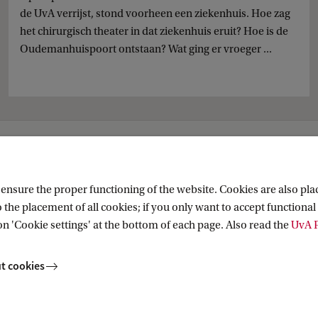
de UvA verrijst, stond voorheen een ziekenhuis. Hoe zag
het chirurgisch theater in dat ziekenhuis eruit? Hoe is de
Oudemanhuispoort ontstaan? Wat ging er vroeger ...
reconstructie
nsure the proper functioning of the website. Cookies are also plac
 the placement of all cookies; if you only want to accept functional 
on 'Cookie settings' at the bottom of each page. Also read the
UvA P
t cookies