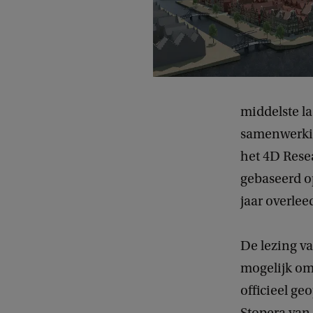
middelste l
samenwerkin
het 4D Rese
gebaseerd op
jaar overlee
De lezing va
mogelijk om 
officieel ge