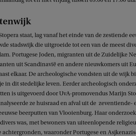
maandag tot en met vrijdag tussen 09.00 en 17.00 uur
tenwijk
topera staat, lag vanaf het einde van de zestiende e
de stadswijk die uitgroeide tot een van de meest div
am. Portugese Joden, migranten uit de Zuidelijke N
anten uit Scandinavië en andere nieuwkomers uit E
aast elkaar. De archeologische vondsten uit de wijk 
je in dit stedelijke leven. Eerder archeologisch onde
tten is uitgevoerd door UvA-promovendus Marijn Stol
nalyseerde ze huisraad en afval uit de zeventiende- 
eeuwse beerputten van Vlooienburg. Haar onderzoek 
 divers was, met bewoners van uiteenlopende religie
e achtergronden, waaronder Portugese en Asjkenazi