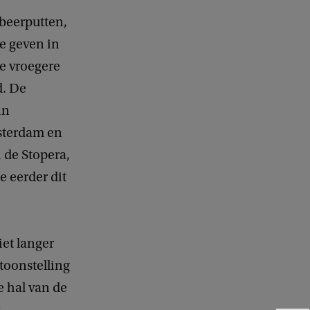
beerputten,
je geven in
de vroegere
d. De
in
sterdam en
 de Stopera,
e eerder dit
iet langer
toonstelling
e hal van de