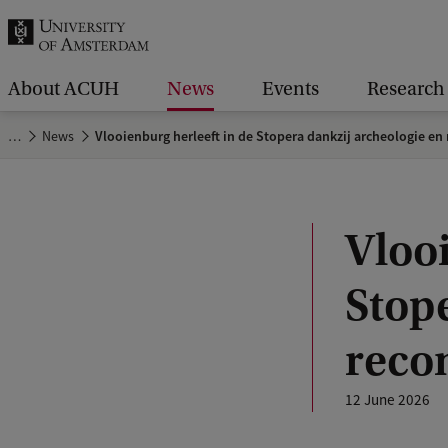
r
c
h
About ACUH
News
Events
Research
.
…
News
Vlooienburg herleeft in de Stopera dankzij archeologie en 
.
.
Vlooi
Stop
reco
12 June 2026