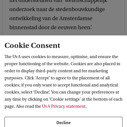
het ondersteunen van ‘wetenschappelijk
onderzoek naar de stedenbouwkundige
ontwikkeling van de Amsterdamse
binnenstad door de eeuwen heen’.
Cookie Consent
The UvA uses cookies to measure, optimise, and ensure the
proper functioning of the website. Cookies are also placed in
story
News
Stichting Tim Killiam en UvA lanceren Tim Killiam Beurs
order to display third-party content and for marketing
purposes. Click 'Accept' to agree to the placement of all
cookies; if you only want to accept functional and analytical
Amsterdam Centre for Urban History
cookies, select ‘Decline’. You can change your preferences at
any time by clicking on 'Cookie settings' at the bottom of each
Follow us on social media
page. Also read the
UvA Privacy statement
.
Decline